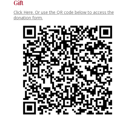
Gift
Click Here. Or use the QR code below to access the
donation form.