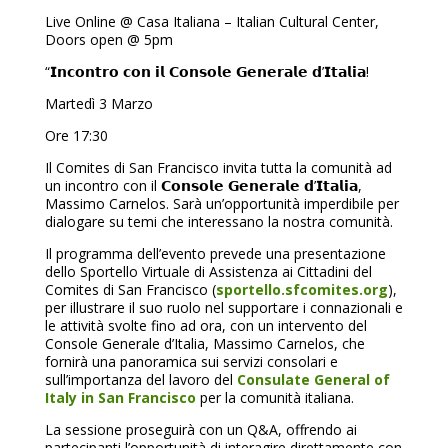
Live Online @ Casa Italiana – Italian Cultural Center,
Doors open @ 5pm
“𝗜𝗻𝗰𝗼𝗻𝘁𝗿𝗼 𝗰𝗼𝗻 𝗶𝗹 𝗖𝗼𝗻𝘀𝗼𝗹𝗲 𝗚𝗲𝗻𝗲𝗿𝗮𝗹𝗲 𝗱’𝗜𝘁𝗮𝗹𝗶𝗮!
Martedì 3 Marzo
Ore 17:30
Il Comites di San Francisco invita tutta la comunità ad
un incontro con il 𝗖𝗼𝗻𝘀𝗼𝗹𝗲 𝗚𝗲𝗻𝗲𝗿𝗮𝗹𝗲 𝗱’𝗜𝘁𝗮𝗹𝗶𝗮,
Massimo Carnelos. Sarà un’opportunità imperdibile per
dialogare su temi che interessano la nostra comunità.
Il programma dell’evento prevede una presentazione
dello Sportello Virtuale di Assistenza ai Cittadini del
Comites di San Francisco (
sportello.sfcomites.org
),
per illustrare il suo ruolo nel supportare i connazionali e
le attività svolte fino ad ora, con un intervento del
Console Generale d’Italia, Massimo Carnelos, che
fornirà una panoramica sui servizi consolari e
sull’importanza del lavoro del
Consulate General of
Italy in San Francisco
per la comunità italiana.
La sessione proseguirà con un Q&A, offrendo ai
partecipanti l’opportunità di interagire direttamente con