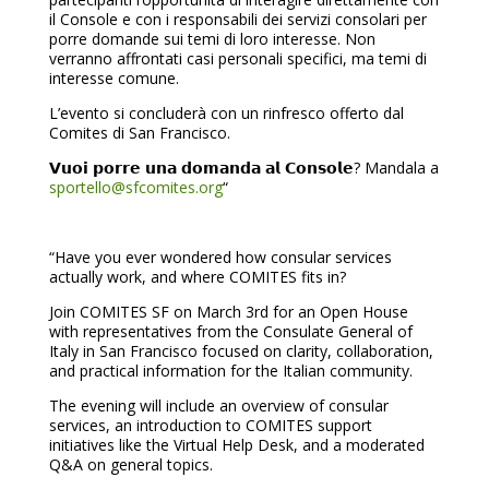
il Console e con i responsabili dei servizi consolari per
porre domande sui temi di loro interesse. Non
verranno affrontati casi personali specifici, ma temi di
interesse comune.
L’evento si concluderà con un rinfresco offerto dal
Comites di San Francisco.
𝗩𝘂𝗼𝗶 𝗽𝗼𝗿𝗿𝗲 𝘂𝗻𝗮 𝗱𝗼𝗺𝗮𝗻𝗱𝗮 𝗮𝗹 𝗖𝗼𝗻𝘀𝗼𝗹𝗲? Mandala a
sportello@sfcomites.org
“
“Have you ever wondered how consular services
actually work, and where COMITES fits in?
Join COMITES SF on March 3rd for an Open House
with representatives from the Consulate General of
Italy in San Francisco focused on clarity, collaboration,
and practical information for the Italian community.
The evening will include an overview of consular
services, an introduction to COMITES support
initiatives like the Virtual Help Desk, and a moderated
Q&A on general topics.