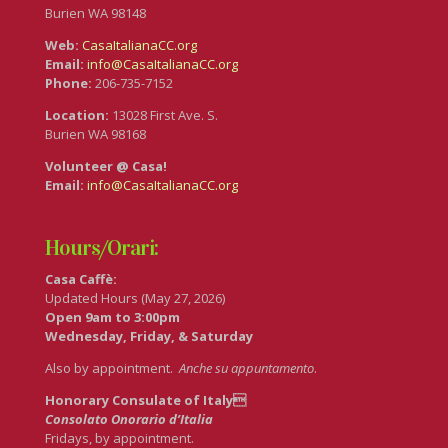
Burien WA 98148
Web:
CasaItalianaCC.org
Email:
info@CasaItalianaCC.org
Phone:
206-735-7152
Location:
13028 First Ave. S.
Burien WA 98168
Volunteer @ Casa!
Email:
info@CasaItalianaCC.org
Hours/Orari:
Casa Caffè:
Updated Hours (May 27, 2026)
Open 9am to 3:00pm
Wednesday, Friday, & Saturday
Also by appointment.
Anche su appuntamento
.
Honorary Consulate of Italy
Consolato Onorario d’Italia
Fridays, by appointment.